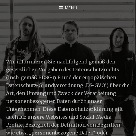
MENU
M
E
T
A
Wir informieren Sie nachfolgend gemäß den
M
gesetzlichen Vorgaben des Datenschutzrechts
O
(insb. gemäß BDSG n.F. und der europäischen
R
Datenschutz-Grundverordnung ‚DS-GVO‘) über die
Art, den Umfang und Zweck der Verarbeitung
P
personenbezogener Daten durch unser
H
Unternehmen. Diese Datenschutzerklärung gilt
E
auch für unsere Websites und Sozial-Media-
R
Profile. Bezüglich der Definition von Begriffen
wie etwa „personenbezogene Daten“ oder